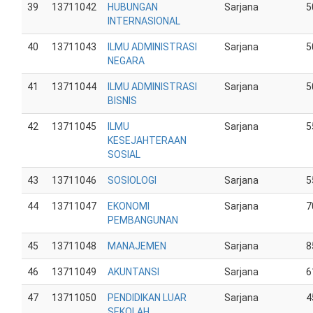
39
13711042
HUBUNGAN
Sarjana
5
INTERNASIONAL
40
13711043
ILMU ADMINISTRASI
Sarjana
5
NEGARA
41
13711044
ILMU ADMINISTRASI
Sarjana
5
BISNIS
42
13711045
ILMU
Sarjana
5
KESEJAHTERAAN
SOSIAL
43
13711046
SOSIOLOGI
Sarjana
5
44
13711047
EKONOMI
Sarjana
7
PEMBANGUNAN
45
13711048
MANAJEMEN
Sarjana
8
46
13711049
AKUNTANSI
Sarjana
6
47
13711050
PENDIDIKAN LUAR
Sarjana
4
SEKOLAH