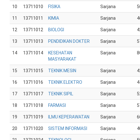
10
13711010
FISIKA
Sarjana
5
11
13711011
KIMIA
Sarjana
4
12
13711012
BIOLOGI
Sarjana
4
13
13711013
PENDIDIKAN DOKTER
Sarjana
5
14
13711014
KESEHATAN
Sarjana
8
MASYARAKAT
15
13711015
TEKNIK MESIN
Sarjana
4
16
13711016
TEKNIK ELEKTRO
Sarjana
4
17
13711017
TEKNIK SIPIL
Sarjana
5
18
13711018
FARMASI
Sarjana
5
19
13711019
ILMU KEPERAWATAN
Sarjana
6
20
13711020
SISTEM INFORMASI
Sarjana
4