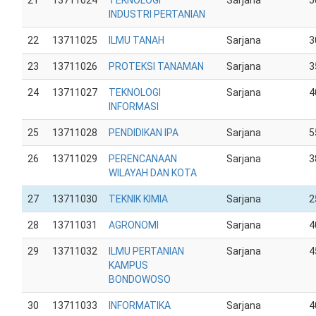
21
13711024
TEKNOLOGI
Sarjana
5
INDUSTRI PERTANIAN
22
13711025
ILMU TANAH
Sarjana
3
23
13711026
PROTEKSI TANAMAN
Sarjana
3
24
13711027
TEKNOLOGI
Sarjana
4
INFORMASI
25
13711028
PENDIDIKAN IPA
Sarjana
5
26
13711029
PERENCANAAN
Sarjana
3
WILAYAH DAN KOTA
27
13711030
TEKNIK KIMIA
Sarjana
2
28
13711031
AGRONOMI
Sarjana
4
29
13711032
ILMU PERTANIAN
Sarjana
4
KAMPUS
BONDOWOSO
30
13711033
INFORMATIKA
Sarjana
4