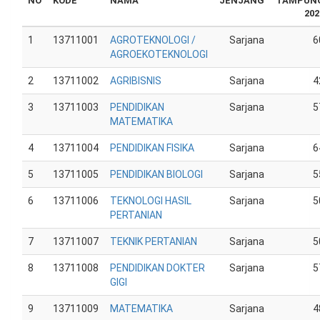
NO
KODE
NAMA
JENJANG
TAMPUN
202
1
13711001
AGROTEKNOLOGI /
Sarjana
6
AGROEKOTEKNOLOGI
2
13711002
AGRIBISNIS
Sarjana
4
3
13711003
PENDIDIKAN
Sarjana
5
MATEMATIKA
4
13711004
PENDIDIKAN FISIKA
Sarjana
6
5
13711005
PENDIDIKAN BIOLOGI
Sarjana
5
6
13711006
TEKNOLOGI HASIL
Sarjana
5
PERTANIAN
7
13711007
TEKNIK PERTANIAN
Sarjana
5
8
13711008
PENDIDIKAN DOKTER
Sarjana
5
GIGI
9
13711009
MATEMATIKA
Sarjana
4