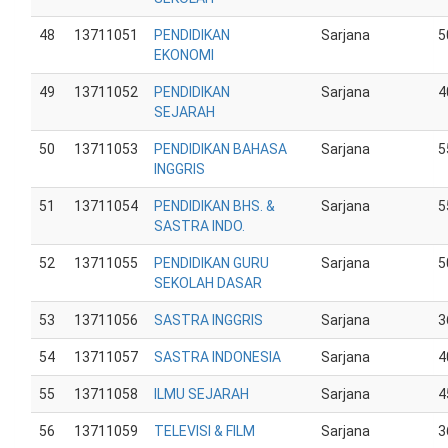
48
13711051
PENDIDIKAN
Sarjana
5
EKONOMI
49
13711052
PENDIDIKAN
Sarjana
4
SEJARAH
50
13711053
PENDIDIKAN BAHASA
Sarjana
5
INGGRIS
51
13711054
PENDIDIKAN BHS. &
Sarjana
5
SASTRA INDO.
52
13711055
PENDIDIKAN GURU
Sarjana
5
SEKOLAH DASAR
53
13711056
SASTRA INGGRIS
Sarjana
3
54
13711057
SASTRA INDONESIA
Sarjana
4
55
13711058
ILMU SEJARAH
Sarjana
4
56
13711059
TELEVISI & FILM
Sarjana
3