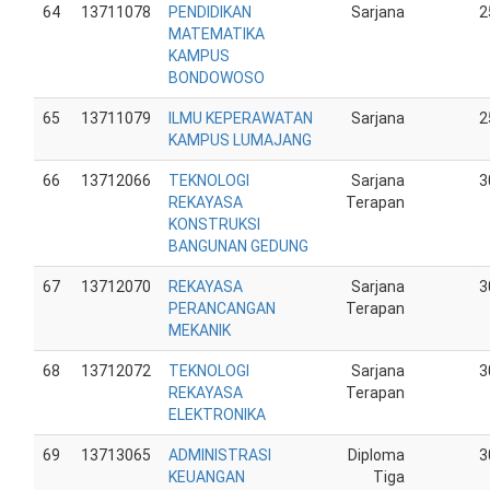
64
13711078
PENDIDIKAN
Sarjana
2
MATEMATIKA
KAMPUS
BONDOWOSO
65
13711079
ILMU KEPERAWATAN
Sarjana
2
KAMPUS LUMAJANG
66
13712066
TEKNOLOGI
Sarjana
3
REKAYASA
Terapan
KONSTRUKSI
BANGUNAN GEDUNG
67
13712070
REKAYASA
Sarjana
3
PERANCANGAN
Terapan
MEKANIK
68
13712072
TEKNOLOGI
Sarjana
3
REKAYASA
Terapan
ELEKTRONIKA
69
13713065
ADMINISTRASI
Diploma
3
KEUANGAN
Tiga