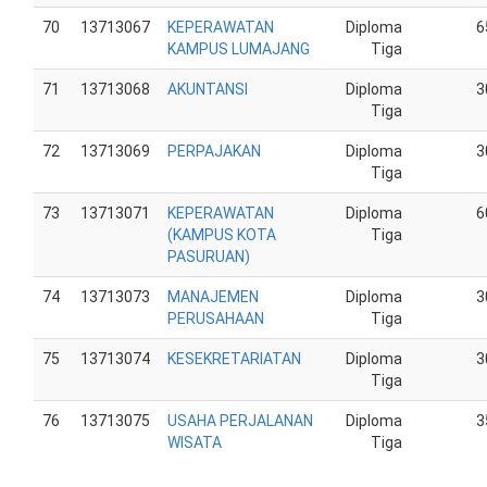
70
13713067
KEPERAWATAN
Diploma
6
KAMPUS LUMAJANG
Tiga
71
13713068
AKUNTANSI
Diploma
3
Tiga
72
13713069
PERPAJAKAN
Diploma
3
Tiga
73
13713071
KEPERAWATAN
Diploma
6
(KAMPUS KOTA
Tiga
PASURUAN)
74
13713073
MANAJEMEN
Diploma
3
PERUSAHAAN
Tiga
75
13713074
KESEKRETARIATAN
Diploma
3
Tiga
76
13713075
USAHA PERJALANAN
Diploma
3
WISATA
Tiga