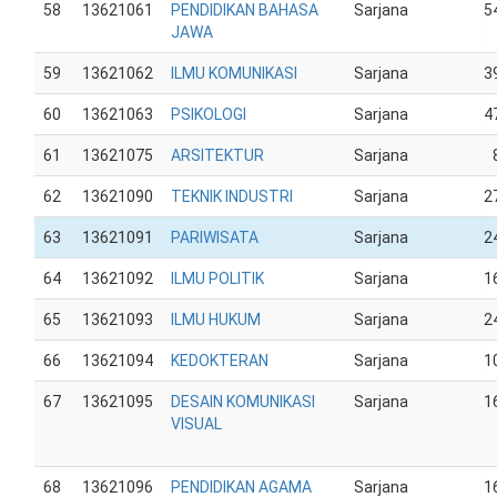
58
13621061
PENDIDIKAN BAHASA
Sarjana
5
JAWA
59
13621062
ILMU KOMUNIKASI
Sarjana
3
60
13621063
PSIKOLOGI
Sarjana
4
61
13621075
ARSITEKTUR
Sarjana
62
13621090
TEKNIK INDUSTRI
Sarjana
2
63
13621091
PARIWISATA
Sarjana
2
64
13621092
ILMU POLITIK
Sarjana
1
65
13621093
ILMU HUKUM
Sarjana
2
66
13621094
KEDOKTERAN
Sarjana
1
67
13621095
DESAIN KOMUNIKASI
Sarjana
1
VISUAL
68
13621096
PENDIDIKAN AGAMA
Sarjana
1