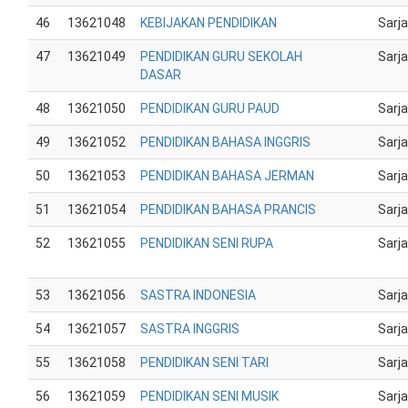
46
13621048
KEBIJAKAN PENDIDIKAN
Sarj
47
13621049
PENDIDIKAN GURU SEKOLAH
Sarj
DASAR
48
13621050
PENDIDIKAN GURU PAUD
Sarj
49
13621052
PENDIDIKAN BAHASA INGGRIS
Sarj
50
13621053
PENDIDIKAN BAHASA JERMAN
Sarj
51
13621054
PENDIDIKAN BAHASA PRANCIS
Sarj
52
13621055
PENDIDIKAN SENI RUPA
Sarj
53
13621056
SASTRA INDONESIA
Sarj
54
13621057
SASTRA INGGRIS
Sarj
55
13621058
PENDIDIKAN SENI TARI
Sarj
56
13621059
PENDIDIKAN SENI MUSIK
Sarj