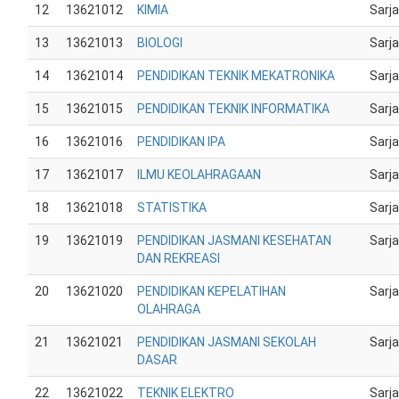
12
13621012
KIMIA
Sarj
13
13621013
BIOLOGI
Sarj
14
13621014
PENDIDIKAN TEKNIK MEKATRONIKA
Sarj
15
13621015
PENDIDIKAN TEKNIK INFORMATIKA
Sarj
16
13621016
PENDIDIKAN IPA
Sarj
17
13621017
ILMU KEOLAHRAGAAN
Sarj
18
13621018
STATISTIKA
Sarj
19
13621019
PENDIDIKAN JASMANI KESEHATAN
Sarj
DAN REKREASI
20
13621020
PENDIDIKAN KEPELATIHAN
Sarj
OLAHRAGA
21
13621021
PENDIDIKAN JASMANI SEKOLAH
Sarj
DASAR
22
13621022
TEKNIK ELEKTRO
Sarj