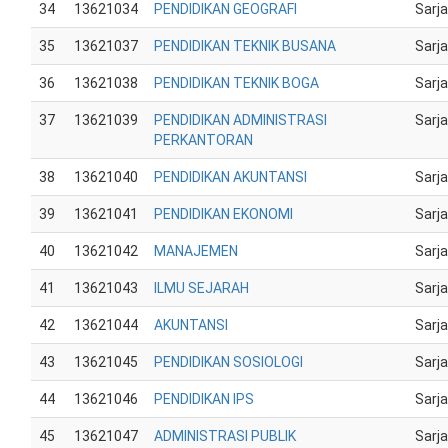
34
13621034
PENDIDIKAN GEOGRAFI
Sarj
35
13621037
PENDIDIKAN TEKNIK BUSANA
Sarj
36
13621038
PENDIDIKAN TEKNIK BOGA
Sarj
37
13621039
PENDIDIKAN ADMINISTRASI
Sarj
PERKANTORAN
38
13621040
PENDIDIKAN AKUNTANSI
Sarj
39
13621041
PENDIDIKAN EKONOMI
Sarj
40
13621042
MANAJEMEN
Sarj
41
13621043
ILMU SEJARAH
Sarj
42
13621044
AKUNTANSI
Sarj
43
13621045
PENDIDIKAN SOSIOLOGI
Sarj
44
13621046
PENDIDIKAN IPS
Sarj
45
13621047
ADMINISTRASI PUBLIK
Sarj