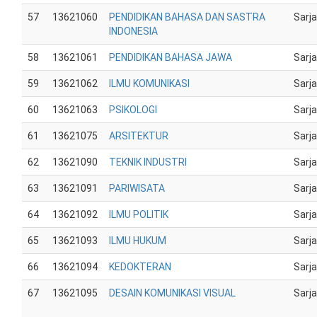
57
13621060
PENDIDIKAN BAHASA DAN SASTRA
Sarj
INDONESIA
58
13621061
PENDIDIKAN BAHASA JAWA
Sarj
59
13621062
ILMU KOMUNIKASI
Sarj
60
13621063
PSIKOLOGI
Sarj
61
13621075
ARSITEKTUR
Sarj
62
13621090
TEKNIK INDUSTRI
Sarj
63
13621091
PARIWISATA
Sarj
64
13621092
ILMU POLITIK
Sarj
65
13621093
ILMU HUKUM
Sarj
66
13621094
KEDOKTERAN
Sarj
67
13621095
DESAIN KOMUNIKASI VISUAL
Sarj