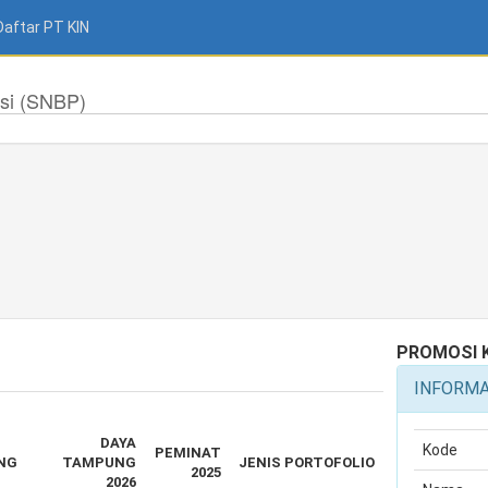
Daftar PT KIN
si (SNBP)
PROMOSI 
INFORM
DAYA
Kode
PEMINAT
NG
TAMPUNG
JENIS PORTOFOLIO
2025
2026