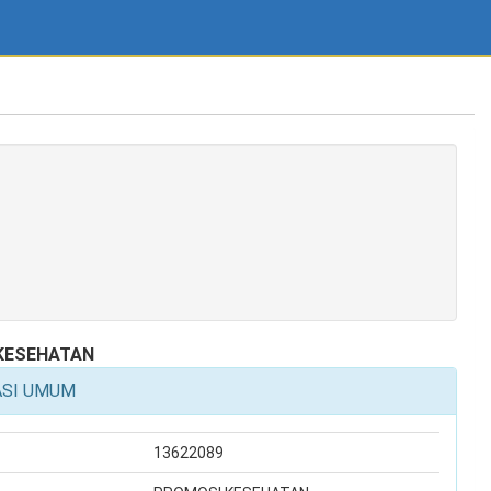
KESEHATAN
ASI UMUM
13622089