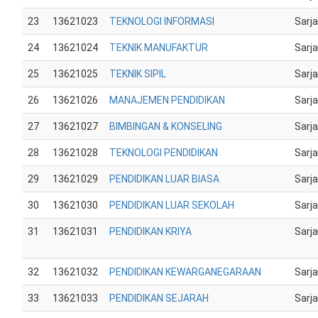
23
13621023
TEKNOLOGI INFORMASI
Sarj
24
13621024
TEKNIK MANUFAKTUR
Sarj
25
13621025
TEKNIK SIPIL
Sarj
26
13621026
MANAJEMEN PENDIDIKAN
Sarj
27
13621027
BIMBINGAN & KONSELING
Sarj
28
13621028
TEKNOLOGI PENDIDIKAN
Sarj
29
13621029
PENDIDIKAN LUAR BIASA
Sarj
30
13621030
PENDIDIKAN LUAR SEKOLAH
Sarj
31
13621031
PENDIDIKAN KRIYA
Sarj
32
13621032
PENDIDIKAN KEWARGANEGARAAN
Sarj
33
13621033
PENDIDIKAN SEJARAH
Sarj