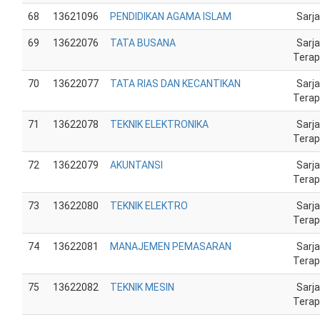
68
13621096
PENDIDIKAN AGAMA ISLAM
Sarj
69
13622076
TATA BUSANA
Sarj
Tera
70
13622077
TATA RIAS DAN KECANTIKAN
Sarj
Tera
71
13622078
TEKNIK ELEKTRONIKA
Sarj
Tera
72
13622079
AKUNTANSI
Sarj
Tera
73
13622080
TEKNIK ELEKTRO
Sarj
Tera
74
13622081
MANAJEMEN PEMASARAN
Sarj
Tera
75
13622082
TEKNIK MESIN
Sarj
Tera