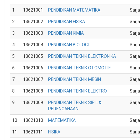
1
13621001
PENDIDIKAN MATEMATIKA
Sarj
2
13621002
PENDIDIKAN FISIKA
Sarj
3
13621003
PENDIDIKAN KIMIA
Sarj
4
13621004
PENDIDIKAN BIOLOGI
Sarj
5
13621005
PENDIDIKAN TEKNIK ELEKTRONIKA
Sarj
6
13621006
PENDIDIKAN TEKNIK OTOMOTIF
Sarj
7
13621007
PENDIDIKAN TEKNIK MESIN
Sarj
8
13621008
PENDIDIKAN TEKNIK ELEKTRO
Sarj
9
13621009
PENDIDIKAN TEKNIK SIPIL &
Sarj
PERENCANAAN
10
13621010
MATEMATIKA
Sarj
11
13621011
FISIKA
Sarj