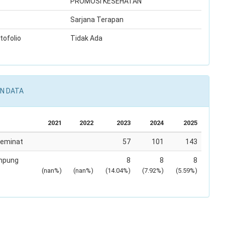
PROMOSI KESEHATAN
Sarjana Terapan
tofolio
Tidak Ada
N DATA
2021
2022
2023
2024
2025
Peminat
57
101
143
mpung
8
8
8
(nan%)
(nan%)
(14.04%)
(7.92%)
(5.59%)