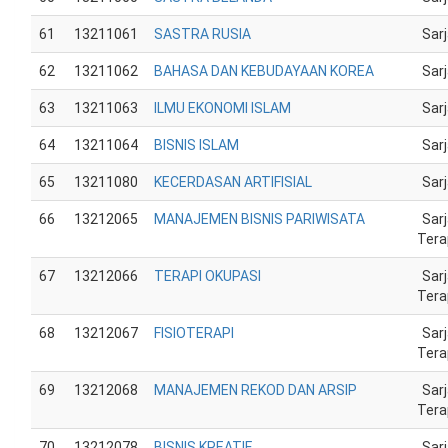
61
13211061
SASTRA RUSIA
Sar
62
13211062
BAHASA DAN KEBUDAYAAN KOREA
Sar
63
13211063
ILMU EKONOMI ISLAM
Sar
64
13211064
BISNIS ISLAM
Sar
65
13211080
KECERDASAN ARTIFISIAL
Sar
66
13212065
MANAJEMEN BISNIS PARIWISATA
Sar
Tera
67
13212066
TERAPI OKUPASI
Sar
Tera
68
13212067
FISIOTERAPI
Sar
Tera
69
13212068
MANAJEMEN REKOD DAN ARSIP
Sar
Tera
70
13212078
BISNIS KREATIF
Sar