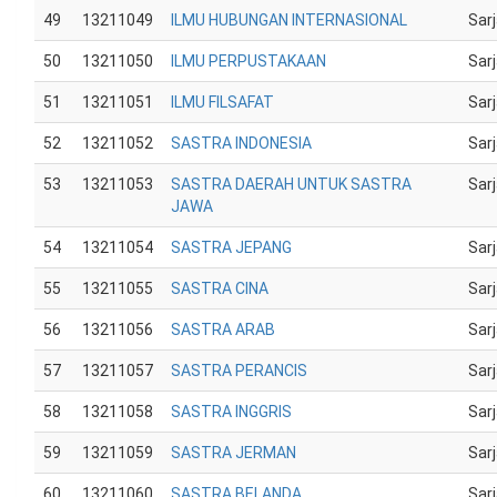
49
13211049
ILMU HUBUNGAN INTERNASIONAL
Sar
50
13211050
ILMU PERPUSTAKAAN
Sar
51
13211051
ILMU FILSAFAT
Sar
52
13211052
SASTRA INDONESIA
Sar
53
13211053
SASTRA DAERAH UNTUK SASTRA
Sar
JAWA
54
13211054
SASTRA JEPANG
Sar
55
13211055
SASTRA CINA
Sar
56
13211056
SASTRA ARAB
Sar
57
13211057
SASTRA PERANCIS
Sar
58
13211058
SASTRA INGGRIS
Sar
59
13211059
SASTRA JERMAN
Sar
60
13211060
SASTRA BELANDA
Sar