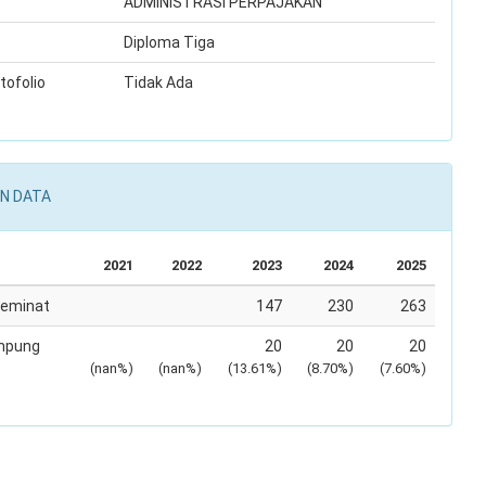
ADMINISTRASI PERPAJAKAN
Diploma Tiga
tofolio
Tidak Ada
N DATA
2021
2022
2023
2024
2025
Peminat
147
230
263
mpung
20
20
20
(nan%)
(nan%)
(13.61%)
(8.70%)
(7.60%)