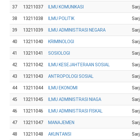
37
13211037
ILMU KOMUNIKASI
Sar
38
13211038
ILMU POLITIK
Sar
39
13211039
ILMU ADMINISTRASI NEGARA
Sar
40
13211040
KRIMINOLOGI
Sar
41
13211041
SOSIOLOGI
Sar
42
13211042
ILMU KESEJAHTERAAN SOSIAL
Sar
43
13211043
ANTROPOLOGI SOSIAL
Sar
44
13211044
ILMU EKONOMI
Sar
45
13211045
ILMU ADMINISTRASI NIAGA
Sar
46
13211046
ILMU ADMINISTRASI FISKAL
Sar
47
13211047
MANAJEMEN
Sar
48
13211048
AKUNTANSI
Sar