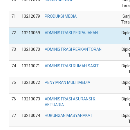
Tera
71
13212079
PRODUKSI MEDIA
Sar
Tera
72
13213069
ADMINISTRASI PERPAJAKAN
Dip
73
13213070
ADMINISTRASI PERKANTORAN
Dip
74
13213071
ADMINISTRASI RUMAH SAKIT
Dip
75
13213072
PENYIARAN MULTIMEDIA
Dip
76
13213073
ADMINISTRASI ASURANSI &
Dip
AKTUARIA
77
13213074
HUBUNGAN MASYARAKAT
Dip