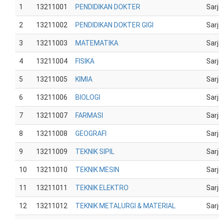
1
13211001
PENDIDIKAN DOKTER
Sar
2
13211002
PENDIDIKAN DOKTER GIGI
Sar
3
13211003
MATEMATIKA
Sar
4
13211004
FISIKA
Sar
5
13211005
KIMIA
Sar
6
13211006
BIOLOGI
Sar
7
13211007
FARMASI
Sar
8
13211008
GEOGRAFI
Sar
9
13211009
TEKNIK SIPIL
Sar
10
13211010
TEKNIK MESIN
Sar
11
13211011
TEKNIK ELEKTRO
Sar
12
13211012
TEKNIK METALURGI & MATERIAL
Sar