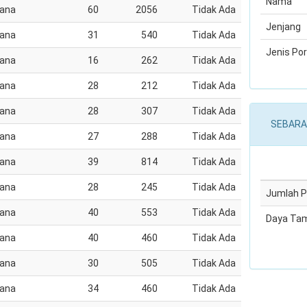
Nama
jana
60
2056
Tidak Ada
Jenjang
jana
31
540
Tidak Ada
Jenis Por
jana
16
262
Tidak Ada
jana
28
212
Tidak Ada
jana
28
307
Tidak Ada
SEBARA
jana
27
288
Tidak Ada
jana
39
814
Tidak Ada
jana
28
245
Tidak Ada
Jumlah 
jana
40
553
Tidak Ada
Daya Ta
jana
40
460
Tidak Ada
jana
30
505
Tidak Ada
jana
34
460
Tidak Ada