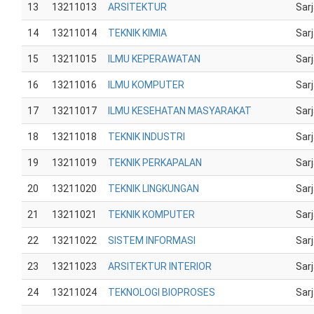
13
13211013
ARSITEKTUR
Sar
14
13211014
TEKNIK KIMIA
Sar
15
13211015
ILMU KEPERAWATAN
Sar
16
13211016
ILMU KOMPUTER
Sar
17
13211017
ILMU KESEHATAN MASYARAKAT
Sar
18
13211018
TEKNIK INDUSTRI
Sar
19
13211019
TEKNIK PERKAPALAN
Sar
20
13211020
TEKNIK LINGKUNGAN
Sar
21
13211021
TEKNIK KOMPUTER
Sar
22
13211022
SISTEM INFORMASI
Sar
23
13211023
ARSITEKTUR INTERIOR
Sar
24
13211024
TEKNOLOGI BIOPROSES
Sar