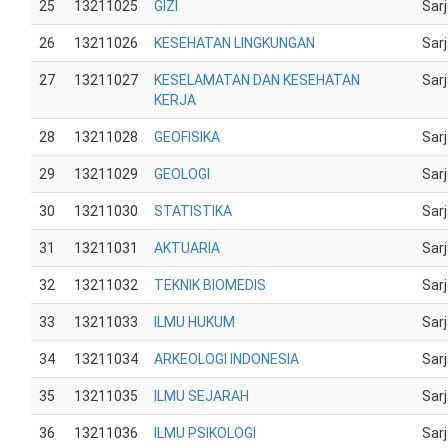
25
13211025
GIZI
Sar
26
13211026
KESEHATAN LINGKUNGAN
Sar
27
13211027
KESELAMATAN DAN KESEHATAN
Sar
KERJA
28
13211028
GEOFISIKA
Sar
29
13211029
GEOLOGI
Sar
30
13211030
STATISTIKA
Sar
31
13211031
AKTUARIA
Sar
32
13211032
TEKNIK BIOMEDIS
Sar
33
13211033
ILMU HUKUM
Sar
34
13211034
ARKEOLOGI INDONESIA
Sar
35
13211035
ILMU SEJARAH
Sar
36
13211036
ILMU PSIKOLOGI
Sar