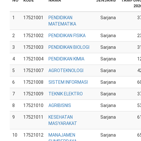
NO
KODE
NAMA
JENJANG
TAMPUN
202
1
17521001
PENDIDIKAN
Sarjana
3
MATEMATIKA
2
17521002
PENDIDIKAN FISIKA
Sarjana
2
3
17521003
PENDIDIKAN BIOLOGI
Sarjana
3
4
17521004
PENDIDIKAN KIMIA
Sarjana
1
5
17521007
AGROTEKNOLOGI
Sarjana
4
6
17521008
SISTEM INFORMASI
Sarjana
6
7
17521009
TEKNIK ELEKTRO
Sarjana
3
8
17521010
AGRIBISNIS
Sarjana
5
9
17521011
KESEHATAN
Sarjana
6
MASYARAKAT
10
17521012
MANAJAMEN
Sarjana
6