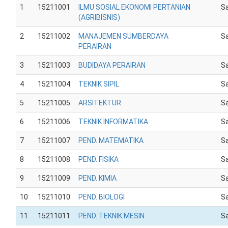
1
15211001
ILMU SOSIAL EKONOMI PERTANIAN
Sa
(AGRIBISNIS)
2
15211002
MANAJEMEN SUMBERDAYA
Sa
PERAIRAN
3
15211003
BUDIDAYA PERAIRAN
Sa
4
15211004
TEKNIK SIPIL
Sa
5
15211005
ARSITEKTUR
Sa
6
15211006
TEKNIK INFORMATIKA
Sa
7
15211007
PEND. MATEMATIKA
Sa
8
15211008
PEND. FISIKA
Sa
9
15211009
PEND. KIMIA
Sa
10
15211010
PEND. BIOLOGI
Sa
11
15211011
PEND. TEKNIK MESIN
Sa