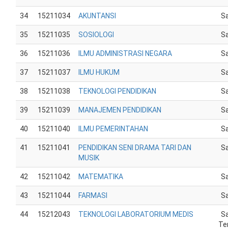
34
15211034
AKUNTANSI
Sa
35
15211035
SOSIOLOGI
Sa
36
15211036
ILMU ADMINISTRASI NEGARA
Sa
37
15211037
ILMU HUKUM
Sa
38
15211038
TEKNOLOGI PENDIDIKAN
Sa
39
15211039
MANAJEMEN PENDIDIKAN
Sa
40
15211040
ILMU PEMERINTAHAN
Sa
41
15211041
PENDIDIKAN SENI DRAMA TARI DAN
Sa
MUSIK
42
15211042
MATEMATIKA
Sa
43
15211044
FARMASI
Sa
44
15212043
TEKNOLOGI LABORATORIUM MEDIS
Sa
Te