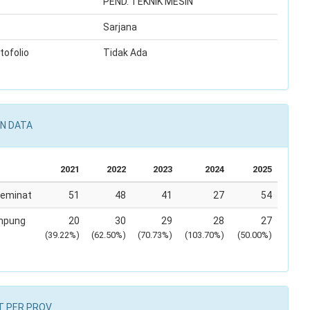
PEND. TEKNIK MESIN
Sarjana
tofolio
Tidak Ada
N DATA
2021
2022
2023
2024
2025
Peminat
51
48
41
27
54
mpung
20
30
29
28
27
(39.22%)
(62.50%)
(70.73%)
(103.70%)
(50.00%)
T PER PROV