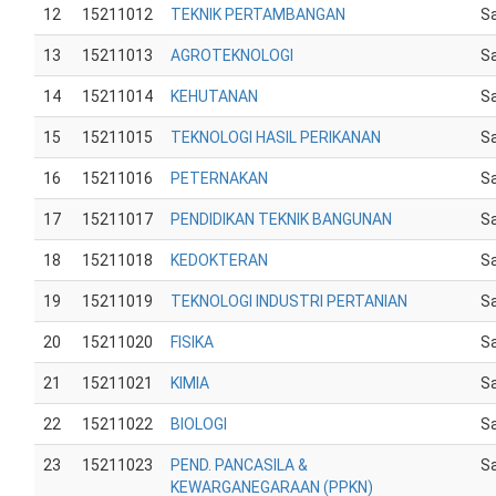
12
15211012
TEKNIK PERTAMBANGAN
Sa
13
15211013
AGROTEKNOLOGI
Sa
14
15211014
KEHUTANAN
Sa
15
15211015
TEKNOLOGI HASIL PERIKANAN
Sa
16
15211016
PETERNAKAN
Sa
17
15211017
PENDIDIKAN TEKNIK BANGUNAN
Sa
18
15211018
KEDOKTERAN
Sa
19
15211019
TEKNOLOGI INDUSTRI PERTANIAN
Sa
20
15211020
FISIKA
Sa
21
15211021
KIMIA
Sa
22
15211022
BIOLOGI
Sa
23
15211023
PEND. PANCASILA &
Sa
KEWARGANEGARAAN (PPKN)