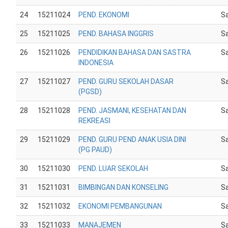
24
15211024
PEND. EKONOMI
Sa
25
15211025
PEND. BAHASA INGGRIS
Sa
26
15211026
PENDIDIKAN BAHASA DAN SASTRA
Sa
INDONESIA
27
15211027
PEND. GURU SEKOLAH DASAR
Sa
(PGSD)
28
15211028
PEND. JASMANI, KESEHATAN DAN
Sa
REKREASI
29
15211029
PEND. GURU PEND ANAK USIA DINI
Sa
(PG PAUD)
30
15211030
PEND. LUAR SEKOLAH
Sa
31
15211031
BIMBINGAN DAN KONSELING
Sa
32
15211032
EKONOMI PEMBANGUNAN
Sa
33
15211033
MANAJEMEN
Sa