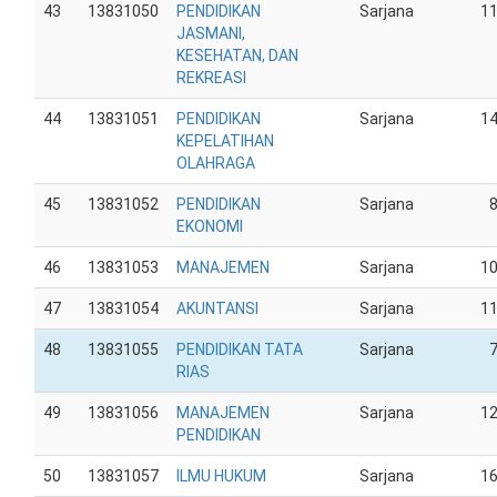
43
13831050
PENDIDIKAN
Sarjana
1
JASMANI,
KESEHATAN, DAN
REKREASI
44
13831051
PENDIDIKAN
Sarjana
1
KEPELATIHAN
OLAHRAGA
45
13831052
PENDIDIKAN
Sarjana
EKONOMI
46
13831053
MANAJEMEN
Sarjana
1
47
13831054
AKUNTANSI
Sarjana
1
48
13831055
PENDIDIKAN TATA
Sarjana
RIAS
49
13831056
MANAJEMEN
Sarjana
1
PENDIDIKAN
50
13831057
ILMU HUKUM
Sarjana
1