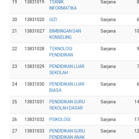
19
13831019
TEKNIK
Sarjana
INFORMATIKA
20
13831020
GIZI
Sarjana
21
13831027
BIMBINGAN DAN
Sarjana
1
KONSELING
22
13831028
TEKNOLOGI
Sarjana
PENDIDIKAN
23
13831029
PENDIDIKAN LUAR
Sarjana
SEKOLAH
24
13831030
PENDIDIKAN LUAR
Sarjana
BIASA
25
13831031
PENDIDIKAN GURU
Sarjana
1
SEKOLAH DASAR
26
13831032
PSIKOLOGI
Sarjana
1
27
13831033
PENDIDIKAN GURU
Sarjana
1
PENDIDIKAN ANAK