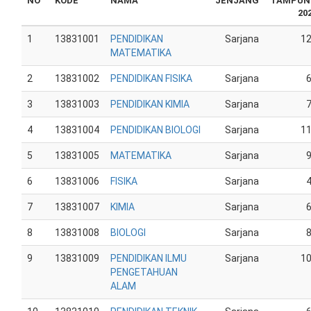
NO
KODE
NAMA
JENJANG
TAMPUN
20
1
13831001
PENDIDIKAN
Sarjana
1
MATEMATIKA
2
13831002
PENDIDIKAN FISIKA
Sarjana
3
13831003
PENDIDIKAN KIMIA
Sarjana
4
13831004
PENDIDIKAN BIOLOGI
Sarjana
1
5
13831005
MATEMATIKA
Sarjana
6
13831006
FISIKA
Sarjana
7
13831007
KIMIA
Sarjana
8
13831008
BIOLOGI
Sarjana
9
13831009
PENDIDIKAN ILMU
Sarjana
1
PENGETAHUAN
ALAM