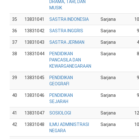
DRAMA, TARI, DAN
MUSIK
35
13831041
SASTRA INDONESIA
Sarjana
1
36
13831042
SASTRA INGGRIS
Sarjana
37
13831043
SASTRA JERMAN
Sarjana
38
13831044
PENDIDIKAN
Sarjana
PANCASILA DAN
KEWARGANEGARAAN
39
13831045
PENDIDIKAN
Sarjana
GEOGRAFI
40
13831046
PENDIDIKAN
Sarjana
SEJARAH
41
13831047
SOSIOLOGI
Sarjana
1
42
13831048
ILMU ADMINISTRASI
Sarjana
1
NEGARA