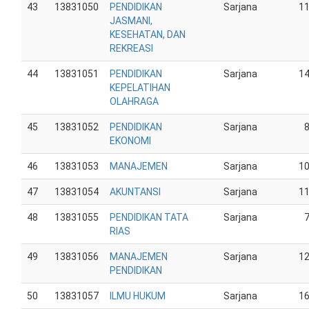
43
13831050
PENDIDIKAN
Sarjana
1
JASMANI,
KESEHATAN, DAN
REKREASI
44
13831051
PENDIDIKAN
Sarjana
1
KEPELATIHAN
OLAHRAGA
45
13831052
PENDIDIKAN
Sarjana
EKONOMI
46
13831053
MANAJEMEN
Sarjana
1
47
13831054
AKUNTANSI
Sarjana
1
48
13831055
PENDIDIKAN TATA
Sarjana
RIAS
49
13831056
MANAJEMEN
Sarjana
1
PENDIDIKAN
50
13831057
ILMU HUKUM
Sarjana
1