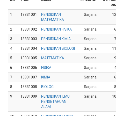
NO
KODE
NAMA
JENJANG
TAMPUN
20
1
13831001
PENDIDIKAN
Sarjana
1
MATEMATIKA
2
13831002
PENDIDIKAN FISIKA
Sarjana
3
13831003
PENDIDIKAN KIMIA
Sarjana
4
13831004
PENDIDIKAN BIOLOGI
Sarjana
1
5
13831005
MATEMATIKA
Sarjana
6
13831006
FISIKA
Sarjana
7
13831007
KIMIA
Sarjana
8
13831008
BIOLOGI
Sarjana
9
13831009
PENDIDIKAN ILMU
Sarjana
1
PENGETAHUAN
ALAM