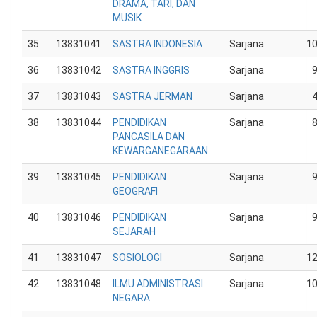
DRAMA, TARI, DAN
MUSIK
35
13831041
SASTRA INDONESIA
Sarjana
1
36
13831042
SASTRA INGGRIS
Sarjana
37
13831043
SASTRA JERMAN
Sarjana
38
13831044
PENDIDIKAN
Sarjana
PANCASILA DAN
KEWARGANEGARAAN
39
13831045
PENDIDIKAN
Sarjana
GEOGRAFI
40
13831046
PENDIDIKAN
Sarjana
SEJARAH
41
13831047
SOSIOLOGI
Sarjana
1
42
13831048
ILMU ADMINISTRASI
Sarjana
1
NEGARA