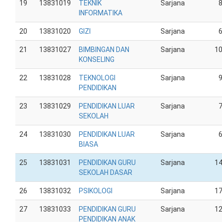
19
13831019
TEKNIK
Sarjana
INFORMATIKA
20
13831020
GIZI
Sarjana
21
13831027
BIMBINGAN DAN
Sarjana
1
KONSELING
22
13831028
TEKNOLOGI
Sarjana
PENDIDIKAN
23
13831029
PENDIDIKAN LUAR
Sarjana
SEKOLAH
24
13831030
PENDIDIKAN LUAR
Sarjana
BIASA
25
13831031
PENDIDIKAN GURU
Sarjana
1
SEKOLAH DASAR
26
13831032
PSIKOLOGI
Sarjana
1
27
13831033
PENDIDIKAN GURU
Sarjana
1
PENDIDIKAN ANAK