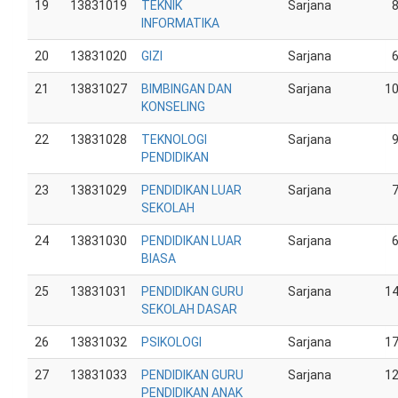
19
13831019
TEKNIK
Sarjana
INFORMATIKA
20
13831020
GIZI
Sarjana
21
13831027
BIMBINGAN DAN
Sarjana
1
KONSELING
22
13831028
TEKNOLOGI
Sarjana
PENDIDIKAN
23
13831029
PENDIDIKAN LUAR
Sarjana
SEKOLAH
24
13831030
PENDIDIKAN LUAR
Sarjana
BIASA
25
13831031
PENDIDIKAN GURU
Sarjana
1
SEKOLAH DASAR
26
13831032
PSIKOLOGI
Sarjana
1
27
13831033
PENDIDIKAN GURU
Sarjana
1
PENDIDIKAN ANAK