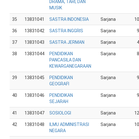
DRAMA, TARI, DAN
MUSIK
35
13831041
SASTRA INDONESIA
Sarjana
1
36
13831042
SASTRA INGGRIS
Sarjana
37
13831043
SASTRA JERMAN
Sarjana
38
13831044
PENDIDIKAN
Sarjana
PANCASILA DAN
KEWARGANEGARAAN
39
13831045
PENDIDIKAN
Sarjana
GEOGRAFI
40
13831046
PENDIDIKAN
Sarjana
SEJARAH
41
13831047
SOSIOLOGI
Sarjana
1
42
13831048
ILMU ADMINISTRASI
Sarjana
1
NEGARA