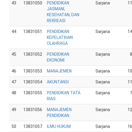
43
13831050
PENDIDIKAN
Sarjana
1
JASMANI,
KESEHATAN, DAN
REKREASI
44
13831051
PENDIDIKAN
Sarjana
1
KEPELATIHAN
OLAHRAGA
45
13831052
PENDIDIKAN
Sarjana
EKONOMI
46
13831053
MANAJEMEN
Sarjana
1
47
13831054
AKUNTANSI
Sarjana
1
48
13831055
PENDIDIKAN TATA
Sarjana
RIAS
49
13831056
MANAJEMEN
Sarjana
1
PENDIDIKAN
50
13831057
ILMU HUKUM
Sarjana
1