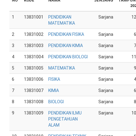
NO
KODE
NAMA
JENJANG
TAMPUN
20
1
13831001
PENDIDIKAN
Sarjana
1
MATEMATIKA
2
13831002
PENDIDIKAN FISIKA
Sarjana
3
13831003
PENDIDIKAN KIMIA
Sarjana
4
13831004
PENDIDIKAN BIOLOGI
Sarjana
1
5
13831005
MATEMATIKA
Sarjana
6
13831006
FISIKA
Sarjana
7
13831007
KIMIA
Sarjana
8
13831008
BIOLOGI
Sarjana
9
13831009
PENDIDIKAN ILMU
Sarjana
1
PENGETAHUAN
ALAM