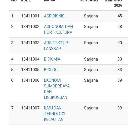
NO
KODE
NAMA
JENJANG
TAMPUNG
2026
1
13411001
AGRIBISNIS
Sarjana
45
2
13411002
AGRONOMI DAN
Sarjana
68
HORTIKULTURA
3
13411003
ARSITEKTUR
Sarjana
30
LANSKAP
4
13411004
BIOKIMIA
Sarjana
33
5
13411005
BIOLOGI
Sarjana
33
6
13411006
EKONOMI
Sarjana
39
SUMBERDAYA
DAN
LINGKUNGAN
7
13411007
ILMU DAN
Sarjana
39
TEKNOLOGI
KELAUTAN