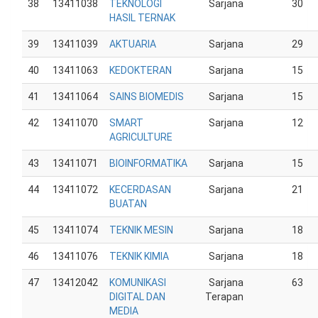
38
13411038
TEKNOLOGI
Sarjana
30
HASIL TERNAK
39
13411039
AKTUARIA
Sarjana
29
40
13411063
KEDOKTERAN
Sarjana
15
41
13411064
SAINS BIOMEDIS
Sarjana
15
42
13411070
SMART
Sarjana
12
AGRICULTURE
43
13411071
BIOINFORMATIKA
Sarjana
15
44
13411072
KECERDASAN
Sarjana
21
BUATAN
45
13411074
TEKNIK MESIN
Sarjana
18
46
13411076
TEKNIK KIMIA
Sarjana
18
47
13412042
KOMUNIKASI
Sarjana
63
DIGITAL DAN
Terapan
MEDIA