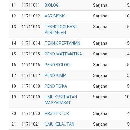
11
11711011
BIOLOGI
Sarjana
5
12
11711012
AGRIBISNIS
Sarjana
10
13
11711013
TEKNOLOGI HASIL
Sarjana
5
PERTANIAN
14
11711014
TEKNIK PERTANIAN
Sarjana
5
15
11711015
PEND. MATEMATIKA
Sarjana
4
16
11711016
PEND BIOLOGI
Sarjana
5
17
11711017
PEND. KIMIA
Sarjana
5
18
11711018
PEND FISIKA
Sarjana
5
19
11711019
ILMU KESEHATAN
Sarjana
10
MASYARAKAT
20
11711020
ARSITEKTUR
Sarjana
4
21
11711021
ILMU KELAUTAN
Sarjana
5