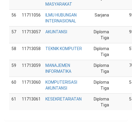
MASYARAKAT
56
11711056
ILMU HUBUNGAN
Sarjana
9
INTERNASIONAL
57
11713057
AKUNTANSI
Diploma
9
Tiga
58
11713058
TEKNIK KOMPUTER
Diploma
5
Tiga
59
11713059
MANAJEMEN
Diploma
7
INFORMATIKA
Tiga
60
11713060
KOMPUTERISASI
Diploma
5
AKUNTANSI
Tiga
61
11713061
KESEKRETARIATAN
Diploma
5
Tiga