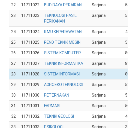
22
11711022
BUDIDAYA PERAIRAN
Sarjana
5
23
11711023
TEKNOLOGI HASIL
Sarjana
5
PERIKANAN
24
11711024
ILMU KEPERAWATAN
Sarjana
4
25
11711025
PEND TEKNIK MESIN
Sarjana
5
26
11711026
SISTEM KOMPUTER
Sarjana
8
27
11711027
TEKNIK INFORMATIKA
Sarjana
8
28
11711028
SISTEM INFORMASI
Sarjana
8
29
11711029
AGROEKOTEKNOLOGI
Sarjana
5
30
11711030
PETERNAKAN
Sarjana
5
31
11711031
FARMASI
Sarjana
5
32
11711032
TEKNIK GEOLOGI
Sarjana
4
33
11711033
PSIKOLOGI
Sarjana
3