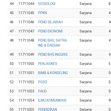
44
11711044
SOSIOLOGI
Sarjana
8
45
11711045
PPKN
Sarjana
4
46
11711046
PEND SEJARAH
Sarjana
4
47
11711047
PEND EKONOMI
Sarjana
4
48
11711048
PEND BHS, SATRA
Sarjana
4
IND & DAERAH
49
11711049
PEND BHS INGGRIS
Sarjana
4
50
11711050
PENJASKES
Sarjana
5
51
11711051
BIMB & KONSELING
Sarjana
5
52
11711052
PGSD
Sarjana
5
53
11711053
PAUD
Sarjana
5
54
11711054
ILMU KOMUNIKASI
Sarjana
9
55
11711055
PENDIDIKAN
Sarjana
5