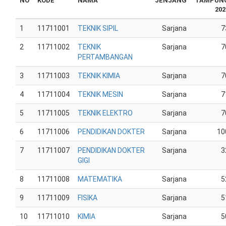
NO
KODE
NAMA
JENJANG
TAMPUN
202
1
11711001
TEKNIK SIPIL
Sarjana
7
2
11711002
TEKNIK
Sarjana
7
PERTAMBANGAN
3
11711003
TEKNIK KIMIA
Sarjana
7
4
11711004
TEKNIK MESIN
Sarjana
7
5
11711005
TEKNIK ELEKTRO
Sarjana
7
6
11711006
PENDIDIKAN DOKTER
Sarjana
10
7
11711007
PENDIDIKAN DOKTER
Sarjana
3
GIGI
8
11711008
MATEMATIKA
Sarjana
5
9
11711009
FISIKA
Sarjana
5
10
11711010
KIMIA
Sarjana
5