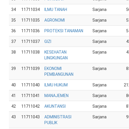
34
11711034
ILMU TANAH
Sarjana
5
35
11711035
AGRONOMI
Sarjana
5
36
11711036
PROTEKSI TANAMAN
Sarjana
5
37
11711037
GIZI
Sarjana
4
38
11711038
KESEHATAN
Sarjana
4
LINGKUNGAN
39
11711039
EKONOMI
Sarjana
8
PEMBANGUNAN
40
11711040
ILMU HUKUM
Sarjana
21
41
11711041
MANAJEMEN
Sarjana
8
42
11711042
AKUNTANSI
Sarjana
8
43
11711043
ADMINISTRASI
Sarjana
9
PUBLIK