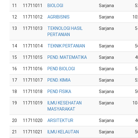
11
11711011
BIOLOGI
Sarjana
5
12
11711012
AGRIBISNIS
Sarjana
10
13
11711013
TEKNOLOGI HASIL
Sarjana
5
PERTANIAN
14
11711014
TEKNIK PERTANIAN
Sarjana
5
15
11711015
PEND. MATEMATIKA
Sarjana
4
16
11711016
PEND BIOLOGI
Sarjana
5
17
11711017
PEND. KIMIA
Sarjana
5
18
11711018
PEND FISIKA
Sarjana
5
19
11711019
ILMU KESEHATAN
Sarjana
10
MASYARAKAT
20
11711020
ARSITEKTUR
Sarjana
4
21
11711021
ILMU KELAUTAN
Sarjana
5