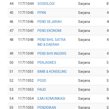
44
11711044
SOSIOLOGI
Sarjana
8
45
11711045
PPKN
Sarjana
4
46
11711046
PEND SEJARAH
Sarjana
4
47
11711047
PEND EKONOMI
Sarjana
4
48
11711048
PEND BHS, SATRA
Sarjana
4
IND & DAERAH
49
11711049
PEND BHS INGGRIS
Sarjana
4
50
11711050
PENJASKES
Sarjana
5
51
11711051
BIMB & KONSELING
Sarjana
5
52
11711052
PGSD
Sarjana
5
53
11711053
PAUD
Sarjana
5
54
11711054
ILMU KOMUNIKASI
Sarjana
9
55
11711055
PENDIDIKAN
Sarjana
5