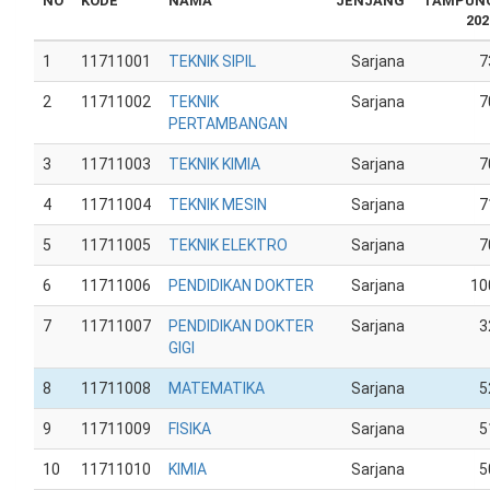
NO
KODE
NAMA
JENJANG
TAMPUN
202
1
11711001
TEKNIK SIPIL
Sarjana
7
2
11711002
TEKNIK
Sarjana
7
PERTAMBANGAN
3
11711003
TEKNIK KIMIA
Sarjana
7
4
11711004
TEKNIK MESIN
Sarjana
7
5
11711005
TEKNIK ELEKTRO
Sarjana
7
6
11711006
PENDIDIKAN DOKTER
Sarjana
10
7
11711007
PENDIDIKAN DOKTER
Sarjana
3
GIGI
8
11711008
MATEMATIKA
Sarjana
5
9
11711009
FISIKA
Sarjana
5
10
11711010
KIMIA
Sarjana
5