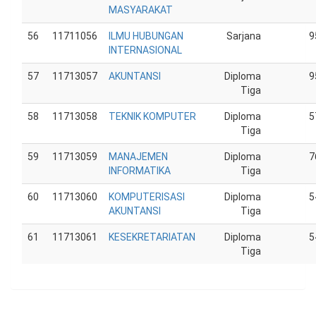
MASYARAKAT
56
11711056
ILMU HUBUNGAN
Sarjana
9
INTERNASIONAL
57
11713057
AKUNTANSI
Diploma
9
Tiga
58
11713058
TEKNIK KOMPUTER
Diploma
5
Tiga
59
11713059
MANAJEMEN
Diploma
7
INFORMATIKA
Tiga
60
11713060
KOMPUTERISASI
Diploma
5
AKUNTANSI
Tiga
61
11713061
KESEKRETARIATAN
Diploma
5
Tiga