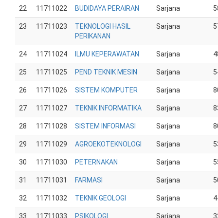
22
11711022
BUDIDAYA PERAIRAN
Sarjana
5
23
11711023
TEKNOLOGI HASIL
Sarjana
5
PERIKANAN
24
11711024
ILMU KEPERAWATAN
Sarjana
4
25
11711025
PEND TEKNIK MESIN
Sarjana
5
26
11711026
SISTEM KOMPUTER
Sarjana
8
27
11711027
TEKNIK INFORMATIKA
Sarjana
8
28
11711028
SISTEM INFORMASI
Sarjana
8
29
11711029
AGROEKOTEKNOLOGI
Sarjana
5
30
11711030
PETERNAKAN
Sarjana
5
31
11711031
FARMASI
Sarjana
5
32
11711032
TEKNIK GEOLOGI
Sarjana
4
33
11711033
PSIKOLOGI
Sarjana
3