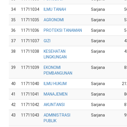
34
11711034
ILMU TANAH
Sarjana
5
35
11711035
AGRONOMI
Sarjana
5
36
11711036
PROTEKSI TANAMAN
Sarjana
5
37
11711037
GIZI
Sarjana
4
38
11711038
KESEHATAN
Sarjana
4
LINGKUNGAN
39
11711039
EKONOMI
Sarjana
8
PEMBANGUNAN
40
11711040
ILMU HUKUM
Sarjana
21
41
11711041
MANAJEMEN
Sarjana
8
42
11711042
AKUNTANSI
Sarjana
8
43
11711043
ADMINISTRASI
Sarjana
9
PUBLIK