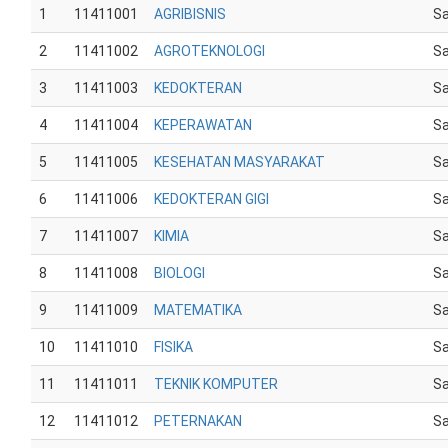
1
11411001
AGRIBISNIS
Sa
2
11411002
AGROTEKNOLOGI
Sa
3
11411003
KEDOKTERAN
Sa
4
11411004
KEPERAWATAN
Sa
5
11411005
KESEHATAN MASYARAKAT
Sa
6
11411006
KEDOKTERAN GIGI
Sa
7
11411007
KIMIA
Sa
8
11411008
BIOLOGI
Sa
9
11411009
MATEMATIKA
Sa
10
11411010
FISIKA
Sa
11
11411011
TEKNIK KOMPUTER
Sa
12
11411012
PETERNAKAN
Sa