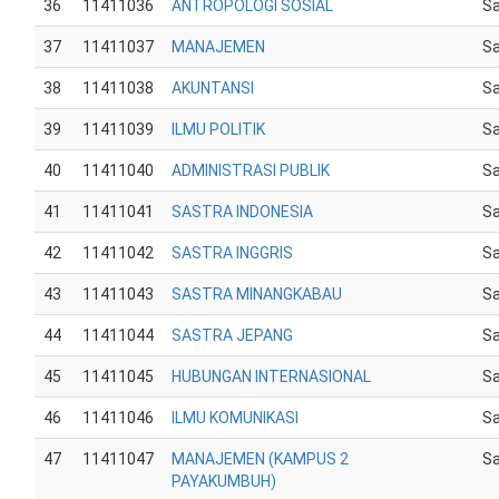
36
11411036
ANTROPOLOGI SOSIAL
Sa
37
11411037
MANAJEMEN
Sa
38
11411038
AKUNTANSI
Sa
39
11411039
ILMU POLITIK
Sa
40
11411040
ADMINISTRASI PUBLIK
Sa
41
11411041
SASTRA INDONESIA
Sa
42
11411042
SASTRA INGGRIS
Sa
43
11411043
SASTRA MINANGKABAU
Sa
44
11411044
SASTRA JEPANG
Sa
45
11411045
HUBUNGAN INTERNASIONAL
Sa
46
11411046
ILMU KOMUNIKASI
Sa
47
11411047
MANAJEMEN (KAMPUS 2
Sa
PAYAKUMBUH)