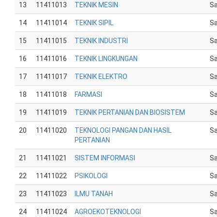
13
11411013
TEKNIK MESIN
Sa
14
11411014
TEKNIK SIPIL
Sa
15
11411015
TEKNIK INDUSTRI
Sa
16
11411016
TEKNIK LINGKUNGAN
Sa
17
11411017
TEKNIK ELEKTRO
Sa
18
11411018
FARMASI
Sa
19
11411019
TEKNIK PERTANIAN DAN BIOSISTEM
Sa
20
11411020
TEKNOLOGI PANGAN DAN HASIL
Sa
PERTANIAN
21
11411021
SISTEM INFORMASI
Sa
22
11411022
PSIKOLOGI
Sa
23
11411023
ILMU TANAH
Sa
24
11411024
AGROEKOTEKNOLOGI
Sa