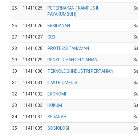
25
11411025
PETERNAKAN ( KAMPUS II
Sa
PAYAKUMBUH)
26
11411026
KEBIDANAN
Sa
27
11411027
GIZI
Sa
28
11411028
PROTEKSI TANAMAN
Sa
29
11411029
PENYULUHAN PERTANIAN
Sa
30
11411030
TEKNOLOGI INDUSTRI PERTANIAN
Sa
31
11411031
ILMU BIOMEDIS
Sa
32
11411032
EKONOMI
Sa
33
11411033
HUKUM
Sa
34
11411034
SEJARAH
Sa
35
11411035
SOSIOLOGI
Sa