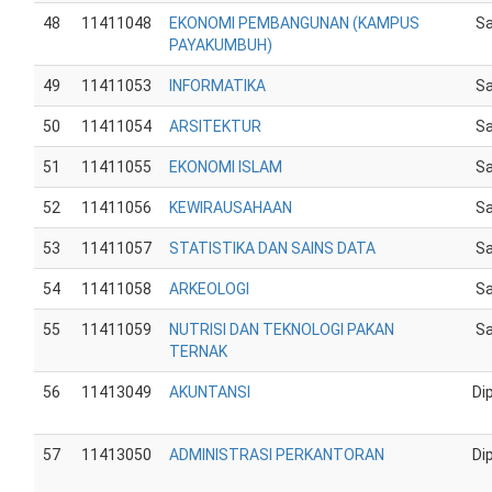
48
11411048
EKONOMI PEMBANGUNAN (KAMPUS
Sa
PAYAKUMBUH)
49
11411053
INFORMATIKA
Sa
50
11411054
ARSITEKTUR
Sa
51
11411055
EKONOMI ISLAM
Sa
52
11411056
KEWIRAUSAHAAN
Sa
53
11411057
STATISTIKA DAN SAINS DATA
Sa
54
11411058
ARKEOLOGI
Sa
55
11411059
NUTRISI DAN TEKNOLOGI PAKAN
Sa
TERNAK
56
11413049
AKUNTANSI
Di
57
11413050
ADMINISTRASI PERKANTORAN
Di