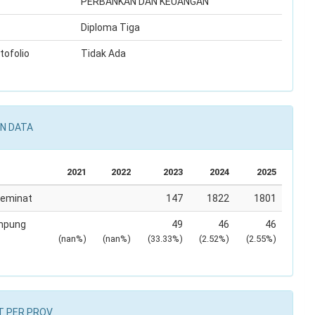
PERBANKAN DAN KEUANGAN
Diploma Tiga
tofolio
Tidak Ada
N DATA
2021
2022
2023
2024
2025
Peminat
147
1822
1801
mpung
49
46
46
(nan%)
(nan%)
(33.33%)
(2.52%)
(2.55%)
T PER PROV