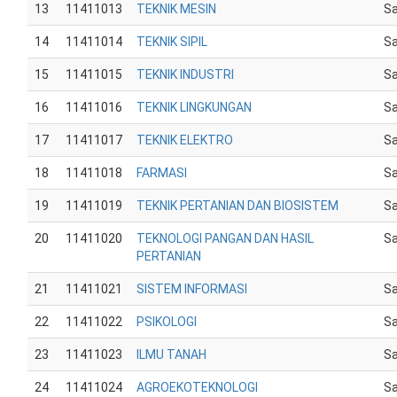
13
11411013
TEKNIK MESIN
Sa
14
11411014
TEKNIK SIPIL
Sa
15
11411015
TEKNIK INDUSTRI
Sa
16
11411016
TEKNIK LINGKUNGAN
Sa
17
11411017
TEKNIK ELEKTRO
Sa
18
11411018
FARMASI
Sa
19
11411019
TEKNIK PERTANIAN DAN BIOSISTEM
Sa
20
11411020
TEKNOLOGI PANGAN DAN HASIL
Sa
PERTANIAN
21
11411021
SISTEM INFORMASI
Sa
22
11411022
PSIKOLOGI
Sa
23
11411023
ILMU TANAH
Sa
24
11411024
AGROEKOTEKNOLOGI
Sa