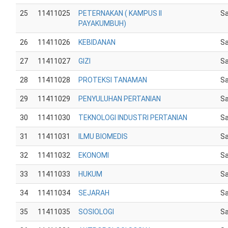
25
11411025
PETERNAKAN ( KAMPUS II
Sa
PAYAKUMBUH)
26
11411026
KEBIDANAN
Sa
27
11411027
GIZI
Sa
28
11411028
PROTEKSI TANAMAN
Sa
29
11411029
PENYULUHAN PERTANIAN
Sa
30
11411030
TEKNOLOGI INDUSTRI PERTANIAN
Sa
31
11411031
ILMU BIOMEDIS
Sa
32
11411032
EKONOMI
Sa
33
11411033
HUKUM
Sa
34
11411034
SEJARAH
Sa
35
11411035
SOSIOLOGI
Sa