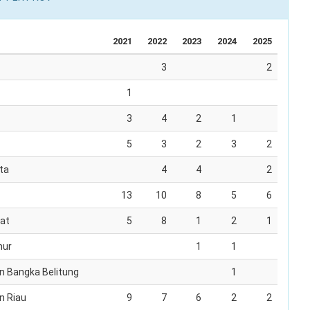
2021
2022
2023
2024
2025
3
2
1
3
4
2
1
5
3
2
3
2
ta
4
4
2
13
10
8
5
6
at
5
8
1
2
1
mur
1
1
n Bangka Belitung
1
n Riau
9
7
6
2
2