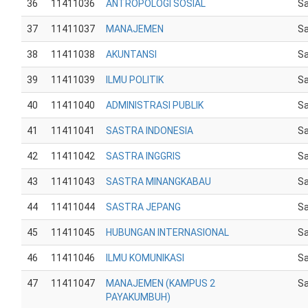
36
11411036
ANTROPOLOGI SOSIAL
Sa
37
11411037
MANAJEMEN
Sa
38
11411038
AKUNTANSI
Sa
39
11411039
ILMU POLITIK
Sa
40
11411040
ADMINISTRASI PUBLIK
Sa
41
11411041
SASTRA INDONESIA
Sa
42
11411042
SASTRA INGGRIS
Sa
43
11411043
SASTRA MINANGKABAU
Sa
44
11411044
SASTRA JEPANG
Sa
45
11411045
HUBUNGAN INTERNASIONAL
Sa
46
11411046
ILMU KOMUNIKASI
Sa
47
11411047
MANAJEMEN (KAMPUS 2
Sa
PAYAKUMBUH)