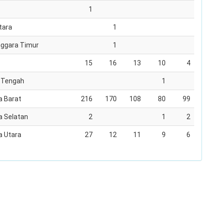
1
tara
1
ggara Timur
1
15
16
13
10
4
 Tengah
1
 Barat
216
170
108
80
99
 Selatan
2
1
2
 Utara
27
12
11
9
6