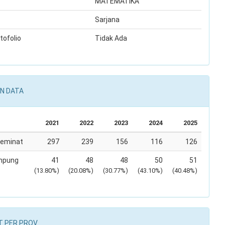
MATEMATIKA
Sarjana
tofolio
Tidak Ada
N DATA
2021
2022
2023
2024
2025
Peminat
297
239
156
116
126
mpung
41
48
48
50
51
(13.80%)
(20.08%)
(30.77%)
(43.10%)
(40.48%)
T PER PROV