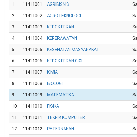
1
11411001
AGRIBISNIS
Sa
2
11411002
AGROTEKNOLOGI
Sa
3
11411003
KEDOKTERAN
Sa
4
11411004
KEPERAWATAN
Sa
5
11411005
KESEHATAN MASYARAKAT
Sa
6
11411006
KEDOKTERAN GIGI
Sa
7
11411007
KIMIA
Sa
8
11411008
BIOLOGI
Sa
9
11411009
MATEMATIKA
Sa
10
11411010
FISIKA
Sa
11
11411011
TEKNIK KOMPUTER
Sa
12
11411012
PETERNAKAN
Sa