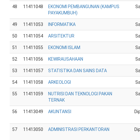
48
11411048
EKONOMI PEMBANGUNAN (KAMPUS
Sa
PAYAKUMBUH)
49
11411053
INFORMATIKA
Sa
50
11411054
ARSITEKTUR
Sa
51
11411055
EKONOMI ISLAM
Sa
52
11411056
KEWIRAUSAHAAN
Sa
53
11411057
STATISTIKA DAN SAINS DATA
Sa
54
11411058
ARKEOLOGI
Sa
55
11411059
NUTRISI DAN TEKNOLOGI PAKAN
Sa
TERNAK
56
11413049
AKUNTANSI
Di
57
11413050
ADMINISTRASI PERKANTORAN
Di